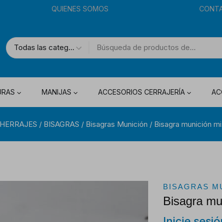
QUIENES SOMOS
CONT
URAS
MANIJAS
ACCESORIOS CERRAJERÍA
AC
HERRAJES
/
BISAGRAS
/
Bisagras Munición
/
Bisagra munición mi
BISAGRAS M
Bisagra mu
Inicie sesi