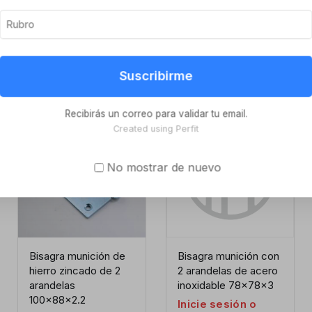
Suscribirme
Recibirás un correo para validar tu email.
Created using Perfit
No mostrar de nuevo
Bisagra munición de
Bisagra munición con
hierro zincado de 2
2 arandelas de acero
arandelas
inoxidable 78x78x3
100x88x2.2
Inicie sesión o