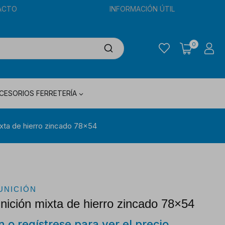
ACTO
INFORMACIÓN ÚTIL
0
CESORIOS FERRETERÍA
xta de hierro zincado 78×54
UNICIÓN
nición mixta de hierro zincado 78×54
ón o regístrese para ver el precio