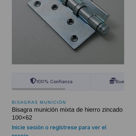
100% Confianza
Buenos P
BISAGRAS MUNICIÓN
Bisagra munición mixta de hierro zincado
100×62
Inicie sesión o regístrese para ver el
precio