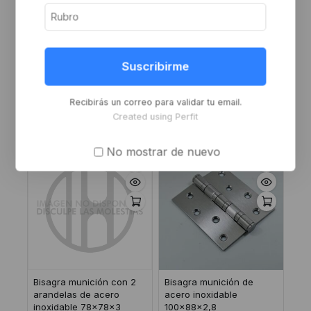
Bisagra munición con 2
Bisagra munición de
arandelas de acero
hierro zincado amarillo
Suscribirme
inoxidable 100x88x3
de 2 arandelas
100x100x2.2
Inicie sesión o
Inicie sesión o
regístrese para ver el
Recibirás un correo para validar tu email.
regístrese para ver el
precio
Created using Perfit
precio
No mostrar de nuevo
Bisagra munición con 2
Bisagra munición de
arandelas de acero
acero inoxidable
inoxidable 78x78x3
100x88x2,8