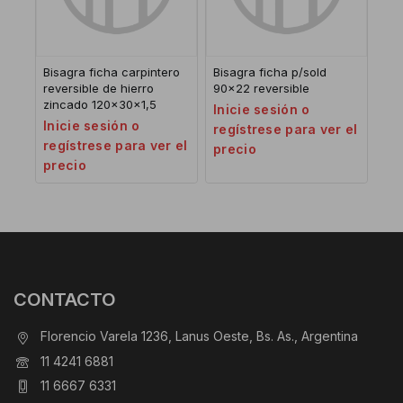
Bisagra ficha carpintero
Bisagra ficha p/sold
reversible de hierro
90×22 reversible
zincado 120x30x1,5
Inicie sesión o
Inicie sesión o
regístrese para ver el
regístrese para ver el
precio
precio
CONTACTO
Florencio Varela 1236, Lanus Oeste, Bs. As., Argentina
11 4241 6881
11 6667 6331