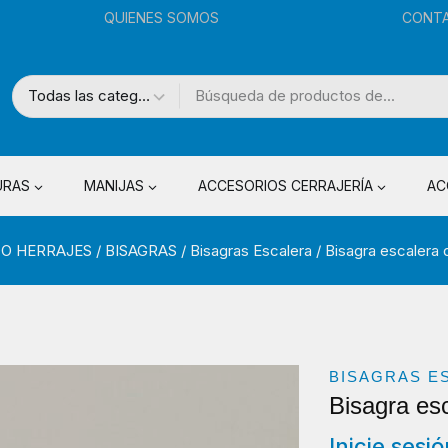
QUIENES SOMOS
CONT
URAS
MANIJAS
ACCESORIOS CERRAJERÍA
AC
O HERRAJES
/
BISAGRAS
/
Bisagras Escalera
/
Bisagra escalera 
BISAGRAS E
Bisagra es
Inicie sesi