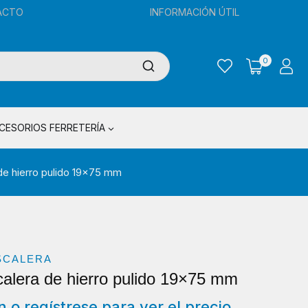
ACTO
INFORMACIÓN ÚTIL
0
CESORIOS FERRETERÍA
de hierro pulido 19×75 mm
SCALERA
calera de hierro pulido 19×75 mm
ón o regístrese para ver el precio