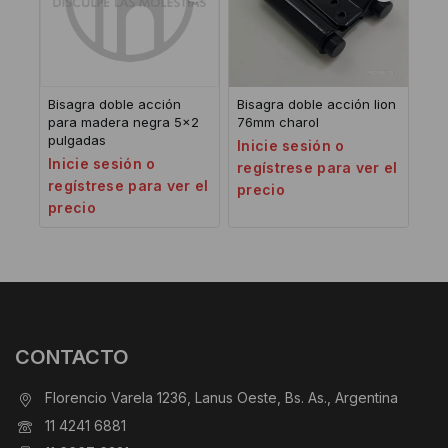
Bisagra doble acción
Bisagra doble acción lion
para madera negra 5×2
76mm charol
pulgadas
Inicie sesión o
Inicie sesión o
regístrese para ver el
regístrese para ver el
precio
precio
CONTACTO
Florencio Varela 1236, Lanus Oeste, Bs. As., Argentina
11 4241 6881