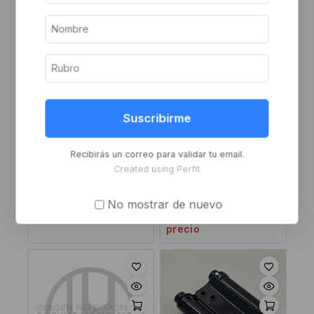
Suscribirme
Recibirás un correo para validar tu email.
Bisagra doble acción de
Bisagra doble acción de
hierro platil 3 pulgadas
bronce 3 pulgadas x
Created using Perfit
50mm
Inicie sesión o
Inicie sesión o
regístrese para ver el
No mostrar de nuevo
regístrese para ver el
precio
precio