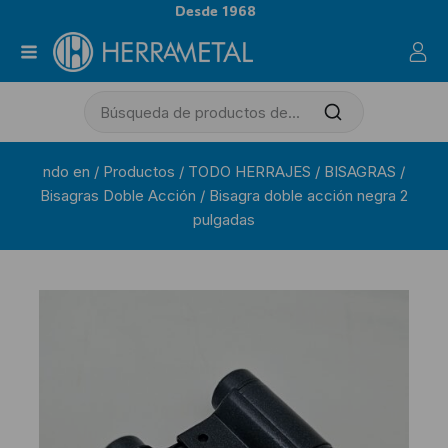
Desde 1968
ndo en
/
Productos
/
TODO HERRAJES
/
BISAGRAS
/
Bisagras Doble Acción
/
Bisagra doble acción negra 2
pulgadas