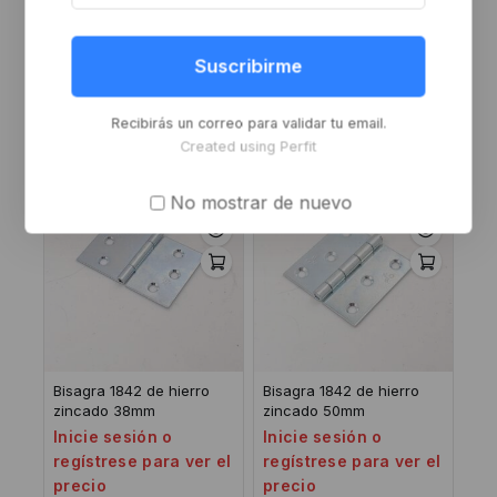
Bisagra 1842 de bronce
Bisagra 1842 de bronce
Suscribirme
platil 63mm
pulido 63mm
Inicie sesión o
Inicie sesión o
regístrese para ver el
regístrese para ver el
Recibirás un correo para validar tu email.
precio
precio
Created using Perfit
No mostrar de nuevo
Bisagra 1842 de hierro
Bisagra 1842 de hierro
zincado 38mm
zincado 50mm
Inicie sesión o
Inicie sesión o
regístrese para ver el
regístrese para ver el
precio
precio