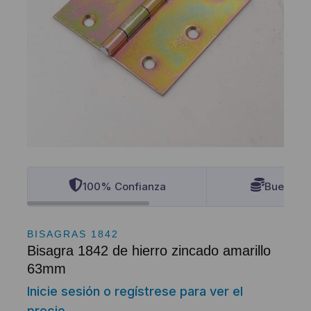
100% Confianza
Buenos P
BISAGRAS 1842
Bisagra 1842 de hierro zincado amarillo
63mm
Inicie sesión o regístrese para ver el
precio