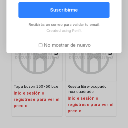
negro
Inicie sesión o
Inicie sesión o
Suscribirme
regístrese para ver el
regístrese para ver el
precio
precio
Recibirás un correo para validar tu email.
Created using Perfit
No mostrar de nuevo
Tapa buzon 250×50 bce
Roseta libre-ocupado
inox cuadrado
Inicie sesión o
Inicie sesión o
regístrese para ver el
regístrese para ver el
precio
precio